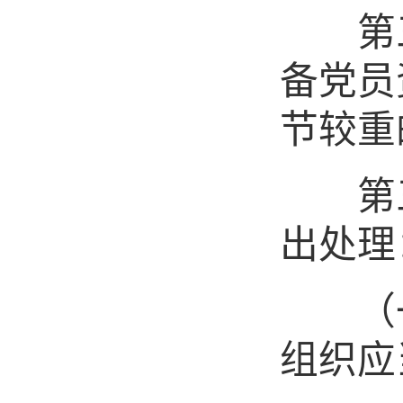
第三
备党员
节较重
第三
出处理
（一
组织应