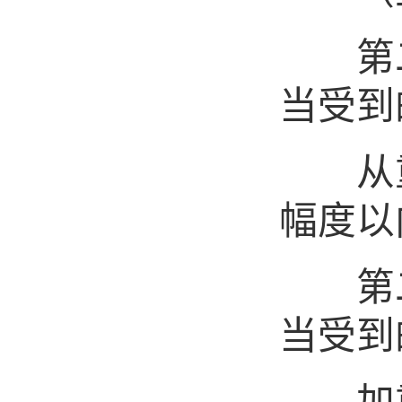
第二
当受到
从重
幅度以
第二
当受到