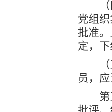
（四
党组织
批准。
定，下
（五
员，应
第五条
批评、