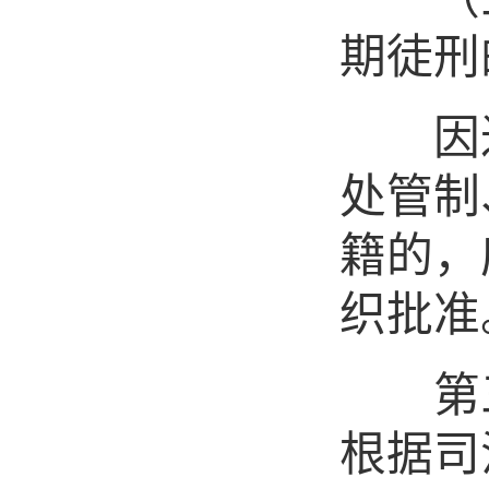
期徒刑
因过
处管制
籍的，
织批准
第三
根据司