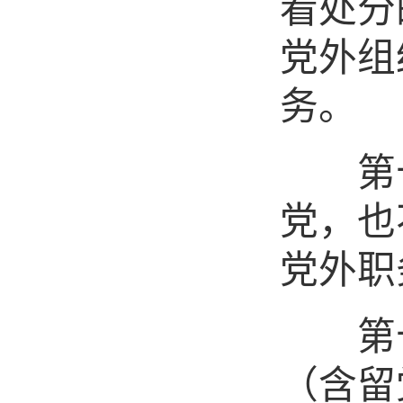
看处分
党外组
务。
第十
党，也
党外职
第十
（含留