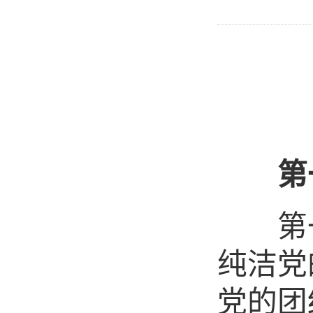
第
第一
纯洁党
党的团