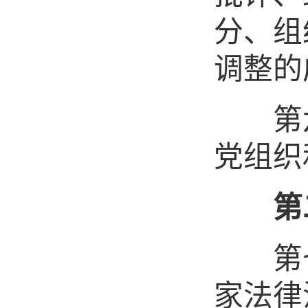
分、组
调整的
第六
党组织
第
第七
家法律