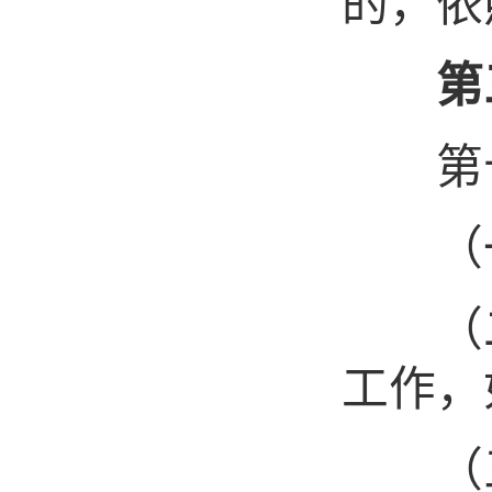
的，依
第
第十
（一
（二
工作，
（三