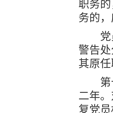
职务的
务的，
党员
警告处
其原任
第十
二年。
复党员