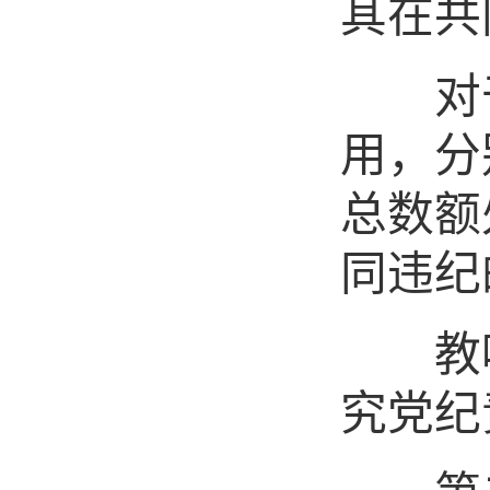
其在共
对于
用，分
总数额
同违纪
教唆
究党纪