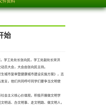
文件资料
开始
儒，学工处处长张向民，学工处副处长宋洪
次动员大会，大会由张向民主持。
生城市复审暨健康城市建设实施方案》，志
态发言，他们共同呼吁同学们要争当文明使
社会主义核心价值观，积极开展做文明学
说文明话、办文明事、走文明路、做文明人，