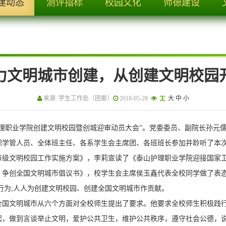
建动态
测评指标
校园文化
师德建设
力文明城市创建，从创建文明校园
来源 学生工作处（团委）
2018-05-28
大
中
小
理职业学院创建文明校园暨创城迎审动员大会”。党委委员、副院长孙元
职学管人员、全体班主任、各系学生会主席团、各班班长参加并聆听了本
文明校园工作实施方案》，李莉宣读了《泰山护理职业学院迎接国家卫
、争创全国文明城市倡议书》，校学生会主席侯玉鑫代表全校同学做了表
行为;人人为创建文明校园、创建全国文明城市作贡献。
文明城市从六个方面对全校师生提出了要求。他要求全校师生积极践行
起，做到言谈举止文明，爱护公共卫生，维护公共秩序，遵守社会公德，