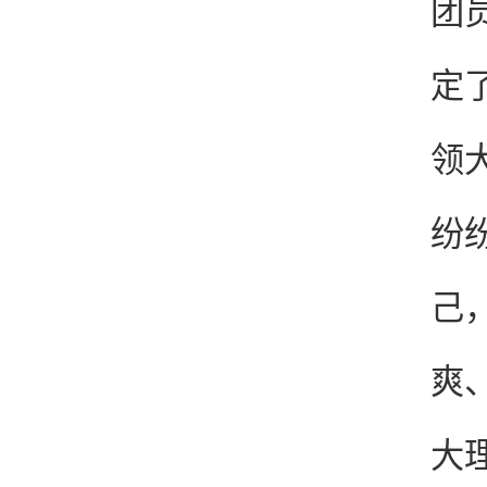
团
定
领
纷
己
爽
大