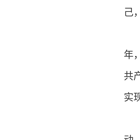
己
张
年
共
实
在
动