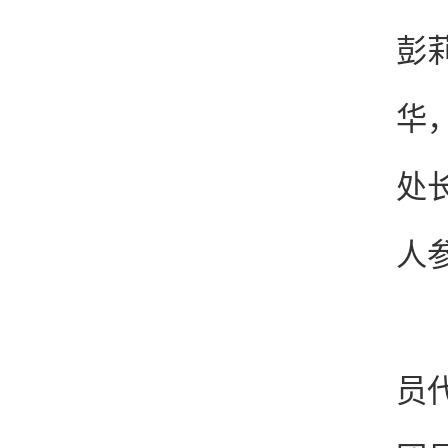
彭
华
处
人
入
员