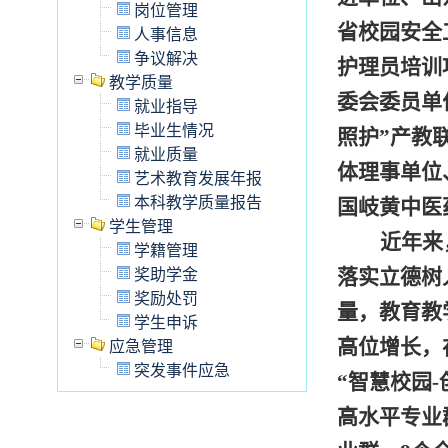
岗位管理
省校园安全
人事信息
争议解决
护理员培训
教学质量
委会委员单
就业指导
毕业生情况
照护”产教
就业质量
体理事单位
艺术教育发展年报
本科教学质量报告
国岐黄中医
学生管理
近年来
学籍管理
落实立德树
奖助学金
奖励处罚
量，教育教
学生申诉
高位增长，
应急管理
突发事件应急
“智慧校园
-
高水平专业