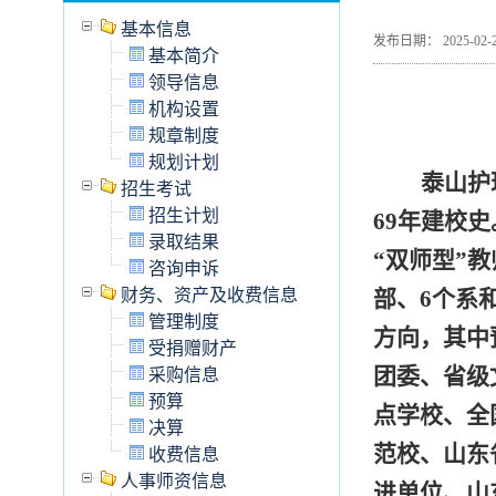
基本信息
发布日期： 2025-
基本简介
领导信息
机构设置
规章制度
规划计划
泰山护
招生考试
招生计划
69
年建校史
录取结果
“双师型”教
咨询申诉
财务、资产及收费信息
部、
6
个系
管理制度
方向，其中
受捐赠财产
团委、
省级
采购信息
预算
点学校、
全
决算
范校、
山东
收费信息
人事师资信息
进单位、山