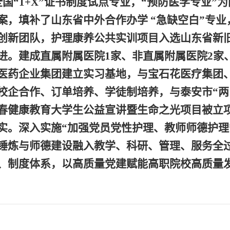
国“
1+X
”证书制度试点专业，“预防医学专业”
案，填补了山东省中外合作办学 “急缺空白”专
创新团队，护理康养公共实训项目入选山东省新
进。
建成直属附属医院
1
家、非直属附属医院
2
家
医药企业集团建立实习基地，与宝石花医疗集团
校企合作、订单培养、学徒制培养，与泰安市“两
春健康教育大学生公益宣讲暨生命之光项目被立
实。
深入实施“加强党员党性护理、教师师德护理”
锤炼与师德建设融入教学、科研、管理、服务全
、制度体系，以高质量党建赋能高职院校高质量