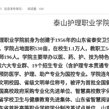
02-25 信息发布单位： 阅读量：
938
泰山护理职业学
理职业学院前身为创建于
1956
年的山东省泰安卫
。学院占地面积
530
亩，在校生
1.1
万人，教职工
5
师
196
人。学院主要举办以医、药、护、技为特色
和六大专业群、
19
个招生专业（含护理专本贯通专
预防医学、护理、助产专业为国控专业。学院连年
文明校园、
省级文明单
位称号，被评为
首批全国
国高校政府采购专业化先进单位、智慧高校数字
省学校卫生与健康教育先进集体、山东省智慧阅
东省首批高等职业学校学分制改革试点单位、山