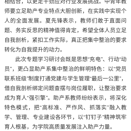
相结合，以更足干劲应对行业发展挑战。中青年教
师要立足助产专业特点大胆创新，在实践中实现个
人的全面发展。夏先锋表示，教师们敢于直面问
题、务实反思的精神值得肯定，希望全体人员立足
自我剖析，紧扣工作实际，真正把集中整治的要求
转化为自我提升的动力。
此次专题学习研讨会既是思想“充电”、行动“动
员”，更凸显助产系集中整治的鲜明特色：以“党员
联系班级”制度打通党建与学生管理“最后一公里”，
借自我剖析绑定问题查摆与岗位履职，让整治要求
成为育人“强引擎”。助产系教师纷纷表示，将深化
特色模式，把“高标准、严作风、抓落实”融入教
学、管理、专业建设各环节，以“钉钉子”精神筑牢
育人根基，为学院高质量发展注入助产力量。