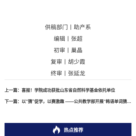
供稿部门
丨
助产系
编辑
丨
张超
初审
丨
巢晶
复审
丨
胡少霞
终审
丨
张延龙
上一篇：
喜报！学院成功获批山东省自然科学基金依托单位
下一篇：
以“猜”促学，以赛激趣 ——公共教学部开展“韩语单词猜猜猜”活动
热点推荐