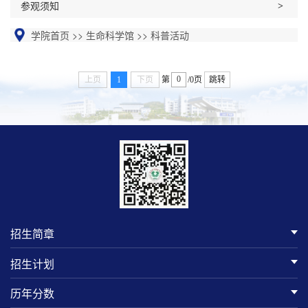
参观须知
学院首页
>>
生命科学馆
>>
科普活动
上页
1
下页
第
/0页
跳转
招生简章
招生计划
历年分数