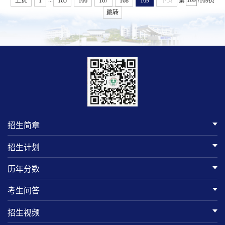
上页
1
165
166
167
168
169
下页
第
/169页
跳转
招生简章
招生计划
历年分数
考生问答
招生视频