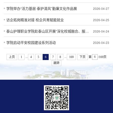
学院举办“活力基层·泰护清风”勤廉文化作品展
2026-04-27
访企拓岗精准对接 校企共育赋能就业
2026-04-25
泰山护理职业学院赴泰山区开展“深化校城融合、服务区域发展”专题调研
2026-04-24
学院启动平安校园建设系列活动
2026-04-23
...
...
上页
1
4
5
6
7
8
169
下页
第
/169页
跳转